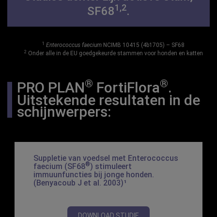
1,2
SF68
.
1
Enterococcus faecium
NCIMB 10415 (4b1705) – SF68
2
Onder alle in de EU goedgekeurde stammen voor honden en katten
®
®
PRO PLAN
FortiFlora
.
Uitstekende resultaten in de
schijnwerpers:
Suppletie van voedsel met
Enterococcus
®
faecium
(SF68
) stimuleert
immuunfuncties bij jonge honden.
(Benyacoub J et al. 2003)¹
DOWNLOAD STUDIE