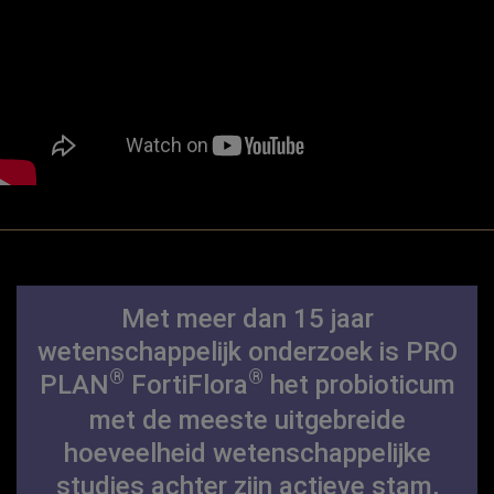
Met meer dan 15 jaar
wetenschappelijk onderzoek is PRO
®
®
PLAN
FortiFlora
het probioticum
met de meeste uitgebreide
hoeveelheid wetenschappelijke
studies achter zijn actieve stam,