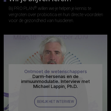
®
Bij PRO PLAN
willen we je helpen je kennis te
vergroten over probiotica en hun directe voordelen
voor de gezondheid van huisdieren.
Ontmoet de wetenschappers
Darm-hersenas en de
immuunmodulatie. Interview met
Michael Lappin, Ph.D.
BEKIJK HET INTERVIEW