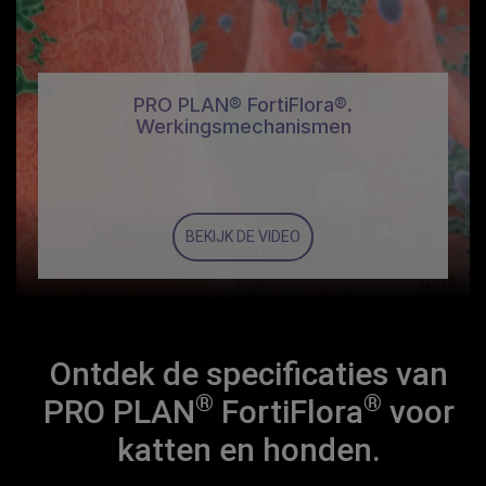
PRO PLAN® FortiFlora®.
Werkingsmechanismen
BEKIJK DE VIDEO
Ontdek de specificaties van
®
®
PRO PLAN
FortiFlora
voor
katten en honden.