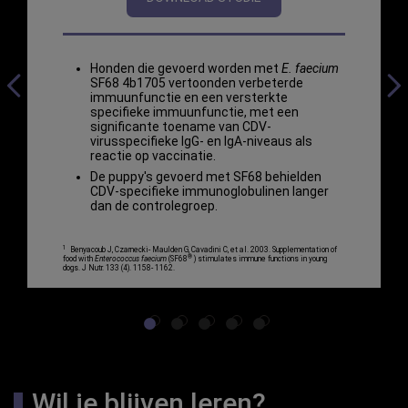
Honden die gevoerd worden met
E. faecium
SF68 4b1705 vertoonden verbeterde
immuunfunctie en een versterkte
specifieke immuunfunctie, met een
significante toename van CDV-
virusspecifieke IgG- en IgA-niveaus als
reactie op vaccinatie.
De puppy's gevoerd met SF68 behielden
CDV-specifieke immunoglobulinen langer
dan de controlegroep.
1
Benyacoub J, Czarnecki- Maulden G, Cavadini C, et al. 2003. Supplementation of
®
food with
Enterococcus faecium
(SF68
) stimulates immune functions in young
dogs. J Nutr. 133 (4). 1158- 1162.
Wil je blijven leren?