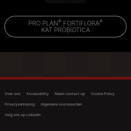
®
®
PRO PLAN
FORTIFLORA
KAT PROBIOTICA
Legal (anonymous)
Over ons
Accessibility
Neem contact op
Cookie Policy
Privacyverklaring
Algemene voorwaarden
Volg ons op LinkedIn