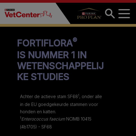
Overslaan en naar de inhoud gaan
®
FORTIFLORA
IS NUMMER 1 IN
WETENSCHAPPELIJ
KE STUDIES
1
Achter de actieve stam SF68
, onder alle
in de EU goedgekeurde stammen voor
honden en katten.
1
Enterococcus faecium
NCIMB 10415
(4b1705) - SF68