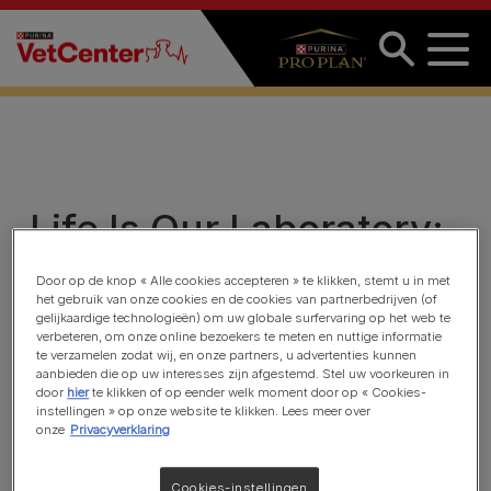
Overslaan en naar de inhoud gaan
Life Is Our Laboratory:
HA Hydrolyzed With
Door op de knop « Alle cookies accepteren » te klikken, stemt u in met
het gebruik van onze cookies en de cookies van partnerbedrijven (of
Dr. Craig Griffin
gelijkaardige technologieën) om uw globale surfervaring op het web te
verbeteren, om onze online bezoekers te meten en nuttige informatie
te verzamelen zodat wij, en onze partners, u advertenties kunnen
aanbieden die op uw interesses zijn afgestemd. Stel uw voorkeuren in
door
hier
te klikken of op eender welk moment door op « Cookies-
instellingen » op onze website te klikken. Lees meer over
onze
Privacyverklaring
Cookies-instellingen