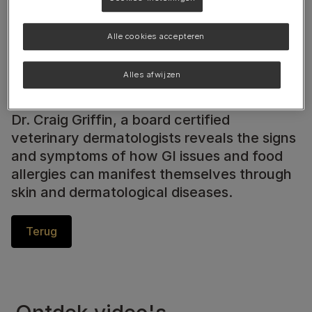
Alle cookies accepteren
Alles afwijzen
Dr. Craig Griffin, a board certified
veterinary dermatologists reveals the signs
and symptoms of how GI issues and food
allergies can manifest themselves through
skin and dermatological diseases.
Terug