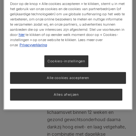
van een slank lichaam
Door op de knop « Alle cookies accepteren » te klikken, stemt u in met
het gebruik van onze cookies en de cookies van partnerbedrijven (of
Laag vetgehalte - bevordert gezond
gelijkaardige technologieën) om uw globale surfervaring op het web te
gewichtsverlies en helpt magere
verbeteren, om onze online bezoekers te meten en nuttige informatie
te verzamelen zodat wij, en onze partners, u advertenties kunnen
lichaamsmassa te behouden na
aanbieden die op uw interesses zijn afgestemd. Stel uw voorkeuren in
sterilisatie
door
hier
te klikken of op eender welk moment door op « Cookies-
instellingen » op onze website te klikken. Lees meer over
onze
Privacyverklaring
Vermindert het hongergevoel
Helpt het hongergevoel te
Cookies-instellingen
verminderen door hoog eiwitgehalte,
complexe koolhydraatbronnen en
Alle cookies accepteren
voldoende vezelniveau
Alles afwijzen
Gewichtsbeheersing
Bevordert tot 60% verlies van
lichaamsvet binnen 12 weken en
gezond gewichtsonderhoud daarna
dankzij hoog eiwit- en laag vetgehalte,
in combinatie met dagelijkse