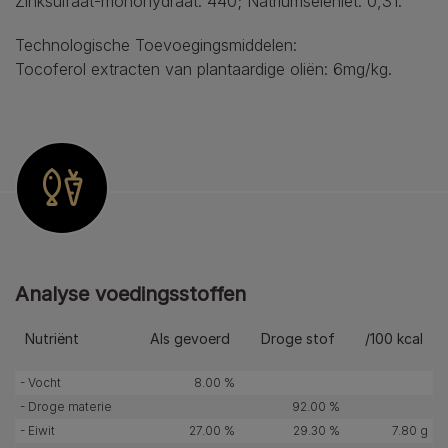
Zinksulfaat-monohydraat: 440; Natriumseleniet: 0,31.
Technologische Toevoegingsmiddelen:
Tocoferol extracten van plantaardige oliёn: 6mg/kg.
Analyse voedingsstoffen
Nutriënt
Als gevoerd
Droge stof
/100 kcal
- Vocht
8.00 %
- Droge materie
92.00 %
- Eiwit
27.00 %
29.30 %
7.80 g