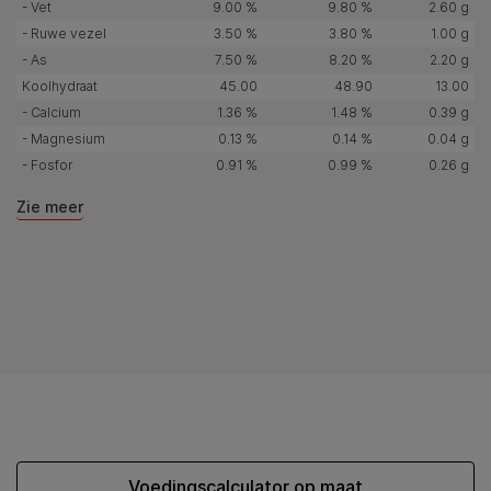
- Vet
9.00 %
9.80 %
2.60 g
- Ruwe vezel
3.50 %
3.80 %
1.00 g
- As
7.50 %
8.20 %
2.20 g
Koolhydraat
45.00
48.90
13.00
- Calcium
1.36 %
1.48 %
0.39 g
- Magnesium
0.13 %
0.14 %
0.04 g
- Fosfor
0.91 %
0.99 %
0.26 g
Zie meer
Voedingscalculator op maat