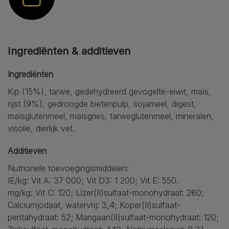
Ingrediënten & additieven
Ingrediënten
Kip (15%), tarwe, gedehydreerd gevogelte-eiwit, maïs,
rijst (9%), gedroogde bietenpulp, sojameel, digest,
maïsglutenmeel, maïsgries, tarweglutenmeel, mineralen,
visolie, dierlijk vet.
Additieven
Nutrionele toevoegingsmiddelen:
IE/kg: Vit A: 37 000; Vit D3: 1 200; Vit E: 550.
mg/kg: Vit C: 120; IJzer(II)sulfaat-monohydraat: 260;
Calciumjodaat, watervrij: 3,4; Koper(II)sulfaat-
pentahydraat: 52; Mangaan(II)sulfaat-monohydraat: 120;