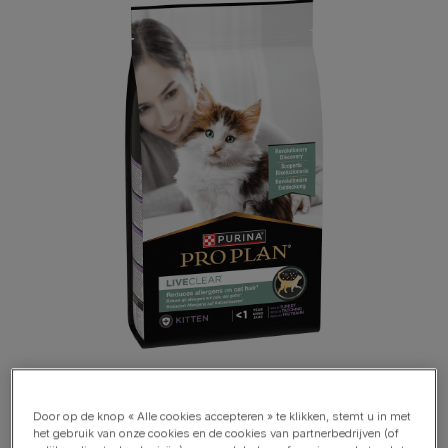
Door op de knop « Alle cookies accepteren » te klikken, stemt u in met
het gebruik van onze cookies en de cookies van partnerbedrijven (of