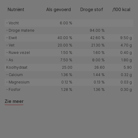
Nutriënt
Als gevoerd
Droge stof
/100 kcal
- Vocht
6.00 %
- Droge materie
94.00 %
- Eiwit
40.00 %
42.60 %
9.50 g
- Vet
20.00 %
21.30 %
4.70 g
- Ruwe vezel
1.50 %
1.60 %
0.40 g
- As
7.50 %
8.00 %
1.80 g
Koolhydraat
25.00
26.60
5.90
- Calcium
1.36 %
1.44 %
0.32 g
- Magnesium
0.12 %
0.13 %
0.03 g
- Fosfor
1.28 %
1.36 %
0.30 g
Zie meer