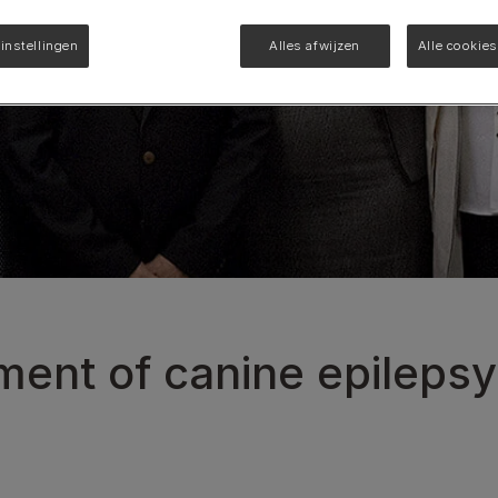
Bekijk alle
Gastrointestinal
instellingen
Alles afwijzen
Alle cookie
Bekijk onze katten producten
ent of canine epilepsy