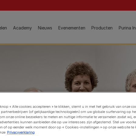
Main Navigation
Dierenarts Product Gids
elen
Academy
Nieuws
Evenementen
Producten
Purina In
Populair voor assistenten​
Gewichtsmanagement
Producten kat​
Dermatologische gezondheid
Veterinaire diëten voor katten & aanverwante producten
Gezonde urinewegen
Onderhoudsvoeding voor katten
Bekijk alle
Speciale productpagina's
Populair voor studenten​
knop « Alle cookies accepteren » te klikken, stemt u in met het gebruik van onze co
Hydra Care
 partnerbedrijven (of gelijkaardige technologieën) om uw globale surfervaring op he
Gastro-intestinale gezondheid
FortiFlora
 om onze online bezoekers te meten en nuttige informatie te verzamelen zodat wij, 
Algemene voeding
 advertenties kunnen aanbieden die op uw interesses zijn afgestemd. Stel uw voork
LiveClear
ken of op eender welk moment door op « Cookies-instellingen » op onze website te k
Hydratatie
onze
Privacyverklaring
NF Renal Function