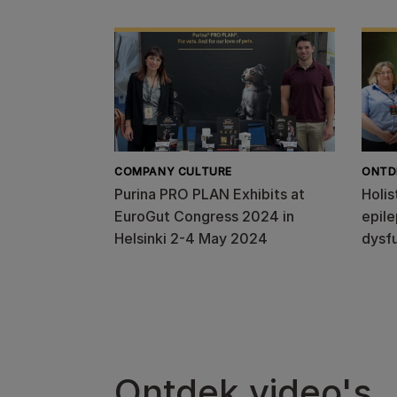
COMPANY CULTURE
ONTD
Purina PRO PLAN Exhibits at
Holi
EuroGut Congress 2024 in
epile
Helsinki 2-4 May 2024
dysf
Ontdek video's