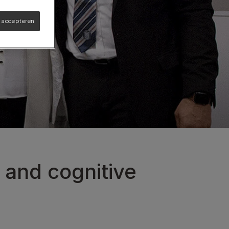
s accepteren
Cognitieve beoordelingsschaal voor honden
Water inname calculator
Lees meer
 and cognitive