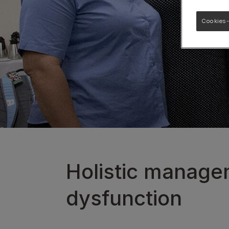
Bekijk onze honden producten
Cookies-
Holistic managem
dysfunction