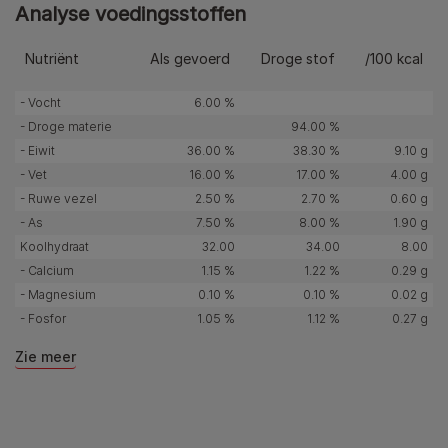
Analyse voedingsstoffen
Nutriënt
Als gevoerd
Droge stof
/100 kcal
- Vocht
6.00 %
- Droge materie
94.00 %
- Eiwit
36.00 %
38.30 %
9.10 g
- Vet
16.00 %
17.00 %
4.00 g
- Ruwe vezel
2.50 %
2.70 %
0.60 g
- As
7.50 %
8.00 %
1.90 g
Koolhydraat
32.00
34.00
8.00
- Calcium
1.15 %
1.22 %
0.29 g
- Magnesium
0.10 %
0.10 %
0.02 g
- Fosfor
1.05 %
1.12 %
0.27 g
Zie meer